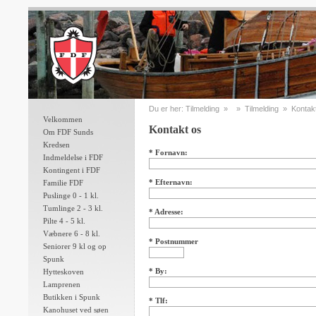
Du er her: Tilmelding » » Tilmelding » Kontak
Velkommen
Kontakt os
Om FDF Sunds
Kredsen
* Fornavn:
Indmeldelse i FDF
Kontingent i FDF
* Efternavn:
Familie FDF
Puslinge 0 - 1 kl.
Tumlinge 2 - 3 kl.
* Adresse:
Pilte 4 - 5 kl.
Væbnere 6 - 8 kl.
* Postnummer
Seniorer 9 kl og op
Spunk
* By:
Hytteskoven
Lamprenen
Butikken i Spunk
* Tlf:
Kanohuset ved søen