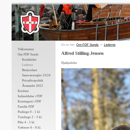
Du er her:
Om FDF Sunds
»
Lederne
Velkommen
Alfred Stilling-Jensen
Om FDF Sunds
Kredsleder
Hjælpeleder
Lederne
Bestyrelsen
Samværsregler 23/24
Privatlivspolitik
Årsmødet 2023
Kredsen
Indmeldelse i FDF
Kontingent i FDF
Familie FDF
Puslinge 0 - 1 kl.
Tumlinge 2 - 3 kl.
Pilte 4 - 5 kl.
Væbnere 6 - 8 kl.