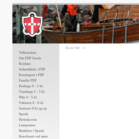
Du er her:
»
Velkommen
Om FDF Sunds
Kredsen
Indmeldelse i FDF
Kontingent i FDF
Familie FDF
Puslinge 0 - 1 kl.
Tumlinge 2 - 3 kl.
Pilte 4 - 5 kl.
Væbnere 6 - 8 kl.
Seniorer 9 kl og op
Spunk
Hytteskoven
Lamprenen
Butikken i Spunk
Kanohuset ved søen