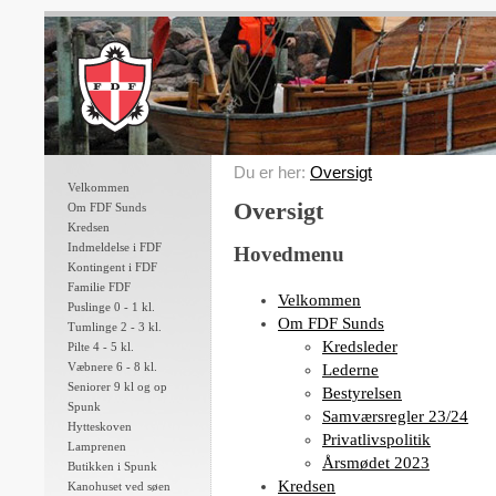
Du er her:
Oversigt
Velkommen
Oversigt
Om FDF Sunds
Kredsen
Indmeldelse i FDF
Hovedmenu
Kontingent i FDF
Familie FDF
Velkommen
Puslinge 0 - 1 kl.
Om FDF Sunds
Tumlinge 2 - 3 kl.
Kredsleder
Pilte 4 - 5 kl.
Væbnere 6 - 8 kl.
Lederne
Seniorer 9 kl og op
Bestyrelsen
Spunk
Samværsregler 23/24
Hytteskoven
Privatlivspolitik
Lamprenen
Årsmødet 2023
Butikken i Spunk
Kredsen
Kanohuset ved søen