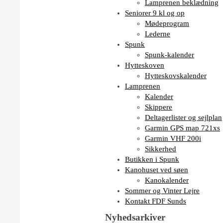
Lamprenen beklædning
Seniorer 9 kl og op
Mødeprogram
Lederne
Spunk
Spunk-kalender
Hytteskoven
Hytteskovskalender
Lamprenen
Kalender
Skippere
Deltagerlister og sejlplan
Garmin GPS map 721xs
Garmin VHF 200i
Sikkerhed
Butikken i Spunk
Kanohuset ved søen
Kanokalender
Sommer og Vinter Lejre
Kontakt FDF Sunds
Nyhedsarkiver