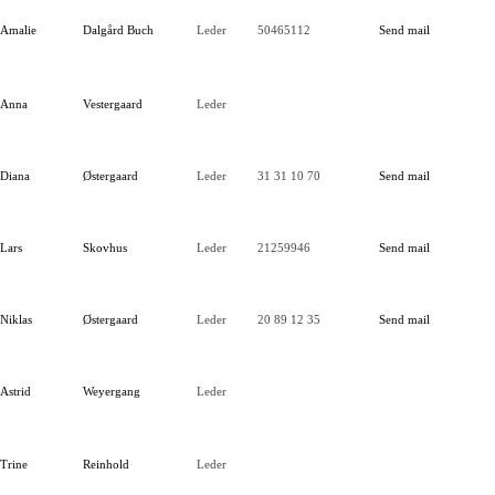
Amalie
Dalgård Buch
Leder
50465112
Send mail
Anna
Vestergaard
Leder
Diana
Østergaard
Leder
31 31 10 70
Send mail
Lars
Skovhus
Leder
21259946
Send mail
Niklas
Østergaard
Leder
20 89 12 35
Send mail
Astrid
Weyergang
Leder
Trine
Reinhold
Leder