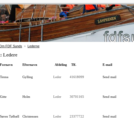
Om FDF Sunds
»
Lederne
: Ledere
Fornavn
Efternavn
Afdeling
Tlf.
E-mail
Tenna
Gylling
Leder
41618099
Send mail
Gitte
Holm
Leder
30701165
Send mail
Søren Tølbøll
Christensen
Leder
23377722
Send mail