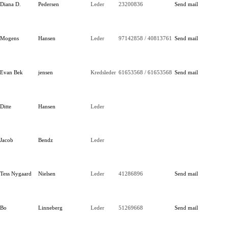
Diana D.
Pedersen
Leder
23200836
Send mail
Mogens
Hansen
Leder
97142858 / 40813761
Send mail
Evan Bek
jensen
Kredsleder
61653568 / 61653568
Send mail
Ditte
Hansen
Leder
Jacob
Bendz
Leder
Tess Nygaard
Nielsen
Leder
41286896
Send mail
Bo
Linneberg
Leder
51269668
Send mail