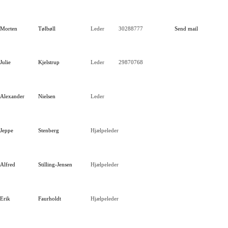
Morten
Tølbøll
Leder
30288777
Send mail
Julie
Kjelstrup
Leder
29870768
Alexander
Nielsen
Leder
Jeppe
Stenberg
Hjælpeleder
Alfred
Stilling-Jensen
Hjælpeleder
Erik
Faurholdt
Hjælpeleder