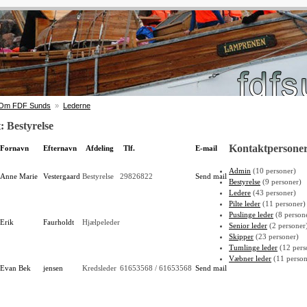
Om FDF Sunds
»
Lederne
: Bestyrelse
Kontaktpersone
Fornavn
Efternavn
Afdeling
Tlf.
E-mail
Admin
(10 personer)
Anne Marie
Vestergaard
Bestyrelse
29826822
Send mail
Bestyrelse
(9 personer)
Ledere
(43 personer)
Pilte leder
(11 personer)
Puslinge leder
(8 person
Erik
Faurholdt
Hjælpeleder
Senior leder
(2 personer
Skipper
(23 personer)
Tumlinge leder
(12 pers
Væbner leder
(11 person
Evan Bek
jensen
Kredsleder
61653568 / 61653568
Send mail