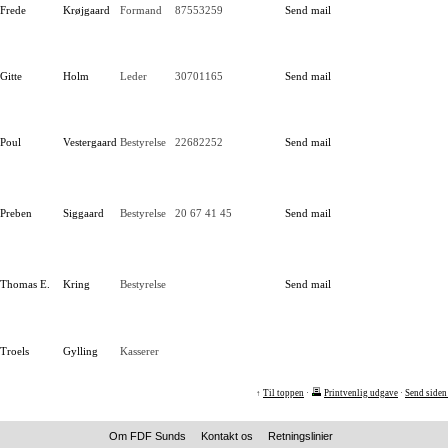
Frede
Krøjgaard
Formand
87553259
Send mail
Gitte
Holm
Leder
30701165
Send mail
Poul
Vestergaard
Bestyrelse
22682252
Send mail
Preben
Siggaard
Bestyrelse
20 67 41 45
Send mail
Thomas E.
Kring
Bestyrelse
Send mail
Troels
Gylling
Kasserer
↑
Til toppen
·
Printvenlig udgave
·
Send siden 
Om FDF Sunds
Kontakt os
Retningslinier