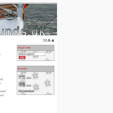
Søg på siden
r
Kalender
Udlånt
12. sep. 2026
er)
)
Udlånt
19. sep. 2026
oner)
Hele kalenderen
er)