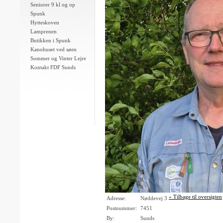
Seniorer 9 kl og op
Spunk
Hytteskoven
Lamprenen
Butikken i Spunk
Kanohuset ved søen
Sommer og Vinter Lejre
Kontakt FDF Sunds
« Tilbage til oversigten
Adresse:
Nøddevej 3
Postnummer:
7451
By:
Sunds