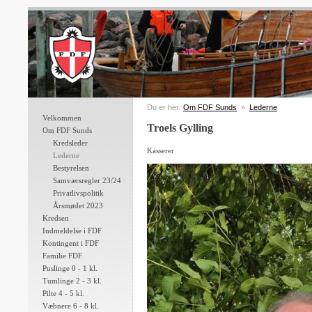
Du er her:
Om FDF Sunds
»
Lederne
Velkommen
Troels Gylling
Om FDF Sunds
Kredsleder
Kasserer
Lederne
Bestyrelsen
Samværsregler 23/24
Privatlivspolitik
Årsmødet 2023
Kredsen
Indmeldelse i FDF
Kontingent i FDF
Familie FDF
Puslinge 0 - 1 kl.
Tumlinge 2 - 3 kl.
Pilte 4 - 5 kl.
Væbnere 6 - 8 kl.